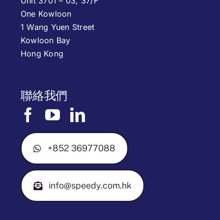
Unit 3701 – 03, 37/F
One Kowloon
1 Wang Yuen Street
Kowloon Bay
Hong Kong
聯絡我們
+852 36977088
info@speedy.com.hk