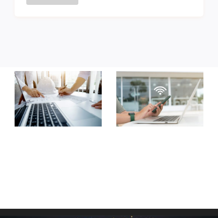
Wi-Fi 解決方
會議協作解
案
決方案
一站式 IT 管理及支援服
構
務
中小企
企業
公共
中小企
企業
公共機構
T
機構
教育
智能設施創
教育
智能設施創建及IT
建及IT基建
醫療
雲端
基建
醫療
服務及網絡安全