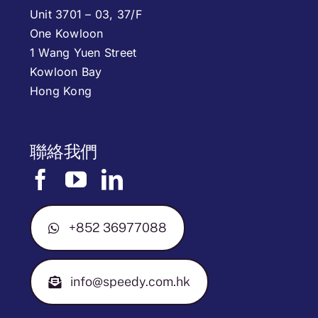
Unit 3701 – 03, 37/F
One Kowloon
1 Wang Yuen Street
Kowloon Bay
Hong Kong
聯絡我們
+852 36977088
info@speedy.com.hk