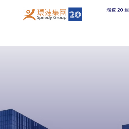
Skip
環速 20 
to
content