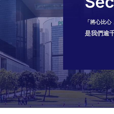
Sec
「將心比心
是我們逾