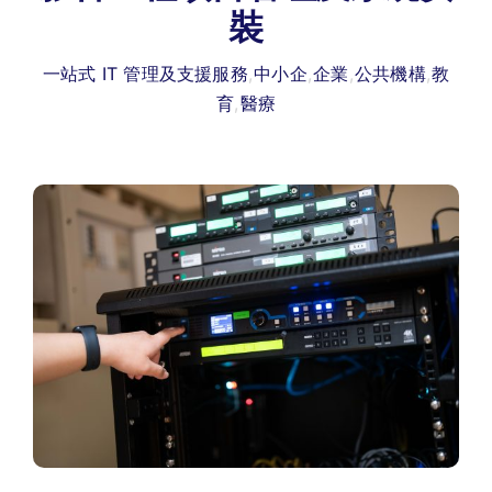
裝
一站式 IT 管理及支援服務
,
中小企
,
企業
,
公共機構
,
教
育
,
醫療