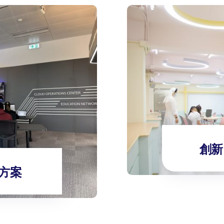
創新 
方案