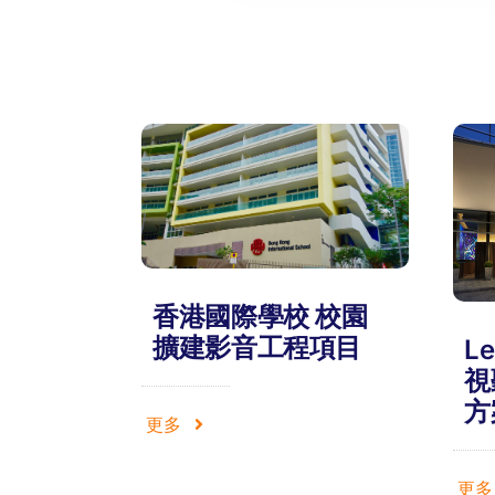
香港國際學校 校園
擴建影音工程項目
Le
視
方
更多
更多