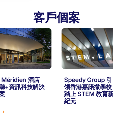
客戶個案
 Méridien 酒店
Speedy Group 引
聽+資訊科技解決
領香港嘉諾撒學校
案
踏上 STEM 教育
紀元