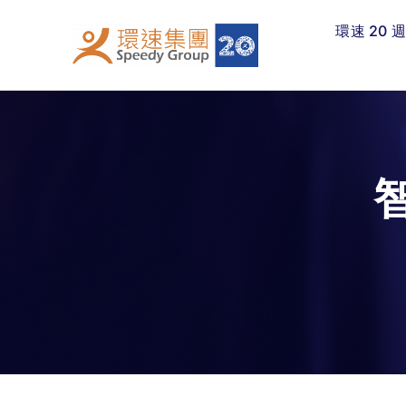
Skip
環速 20 
to
content