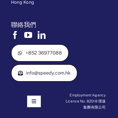
Hong Kong
聯絡我們
+852 36977088
info@speedy.com.hk
Employment Agency
Licence No. 82018 環速
Toggle
集團有限公司
Navigation