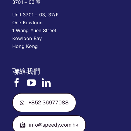
3701 – 03 室
Unit 3701 – 03, 37/F
One Kowloon
1 Wang Yuen Street
Kowloon Bay
Hong Kong
聯絡我們
+852 36977088
info@speedy.com.hk