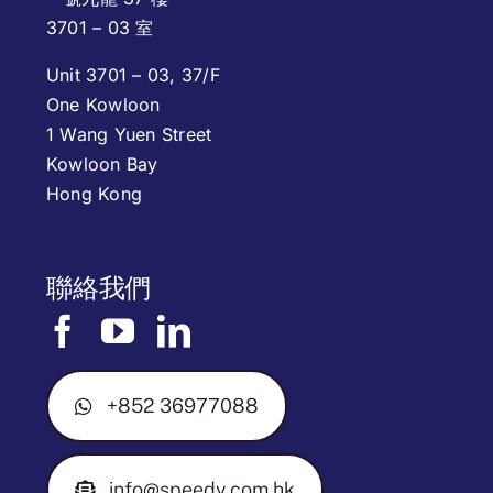
3701 – 03 室
Unit 3701 – 03, 37/F
One Kowloon
1 Wang Yuen Street
Kowloon Bay
Hong Kong
聯絡我們
+852 36977088
info@speedy.com.hk