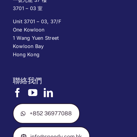
一號九龍 37 樓
3701 – 03 室
Unit 3701 – 03, 37/F
One Kowloon
1 Wang Yuen Street
Kowloon Bay
Hong Kong
聯絡我們
+852 36977088
info@speedy.com.hk