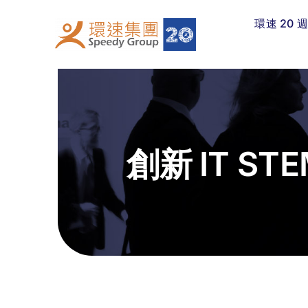
Skip
環速 20 
to
content
創新 IT ST