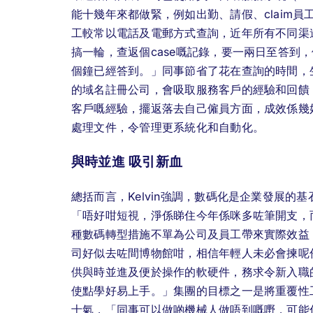
能十幾年來都做緊，例如出勤、請假、claim員工
工較常以電話及電郵方式查詢，近年所有不同渠
搞一輪，查返個case嘅記錄，要一兩日至答到
個鐘已經答到。」同事節省了花在查詢的時間，生
的域名註冊公司，會吸取服務客戶的經驗和回饋
客戶嘅經驗，擺返落去自己僱員方面，成效係幾
處理文件，令管理更系統化和自動化。
與時並進 吸引新血
總括而言，Kelvin強調，數碼化是企業發展
「唔好咁短視，淨係睇住今年係咪多咗筆開支，
種數碼轉型措施不單為公司及員工帶來實際效益，
司好似去咗間博物館咁，相信年輕人未必會揀呢份
供與時並進及便於操作的軟硬件，務求令新入職
使點學好易上手。」集團的目標之一是將重覆性
士氣，「同事可以做啲機械人做唔到嘅嘢，可能係決