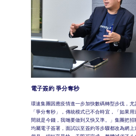
電子簽約 爭分奪秒
環速集團因應疫情進一步加快數碼轉型步伐，尤其在
「爭分奪秒」，傳統模式已不合時宜，「如果用
間就是今錢，我哋要做到又快又準。」集團把招
均屬電子簽署，面試以至簽約等步驟都改為網上進