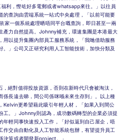
福利，慳咗好多電郵或者whatsapp來往。」以往員
道的查詢由雲端系統一站式中央處理，「以前可能要
，依家一個系統處理晒唔同平台嘅查詢，即日甚至一兩
產力自然提高。Johnny補充，環速集團是本港最大
，用以提升集團內部員工服務系統，「我哋借助服務
好。」公司又正研究利用人工智能技術，加快分類及
的基石，絕對值得投放資源，否則在新時代只會被淘汰，
而係長遠去睇，間公司係咪喺未來生存到」。以上種
Kelvin更希望藉此吸引年輕人材，「如果入到間公
工。」Johnny則認為，成功數碼轉型的企業必須提
的年輕同事快速投入工作，「好似返到自己屋企，唔
工作交由自動化及人工智能系統包辦，有望提升員工
策或者開發新project。」