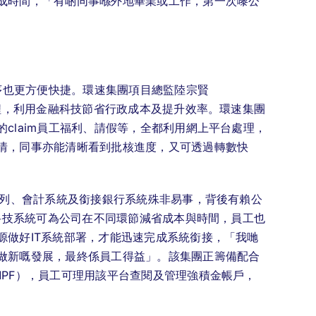
成時間，「有啲同事喺外地畢業或工作，第一次嚟公
程序也更方便快捷。環速集團項目總監陸宗賢
流程，利用金融科技節省行政成本及提升效率。環速集團
claim員工福利、請假等，全都利用網上平台處理，
情，同事亦能清晰看到批核進度，又可透過轉數快
系列、會計系統及銜接銀行系統殊非易事，背後有賴公
訊科技系統可為公司在不同環節減省成本與時間，員工也
源做好IT系統部署，才能迅速完成系統銜接，「我哋
做新嘅發展，最終係員工得益」。該集團正籌備配合
MPF），員工可理用該平台查閱及管理強積金帳戶，