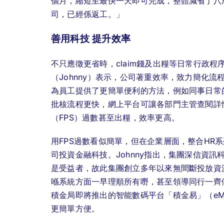
個月，縮短至最快一天即可完成，整體減省了八
司，已經係返工。」
善用科技 提升效率
不只應徵更省時，claim錢及出糧等日常行政
（Johnny）表示，公司著重效率，致力簡化
為員工提供了更簡單便利的方法，例如同事日常的
批核流程更快，網上平台可讓各部門主管查閱詳
（FPS）過數甚至出糧，效率更高。
用FPS過數看似簡單，但在企業層面，整合HR
司投資金融科技。Johnny指出，集團深信資
是受益者，故此集團創立多年以來無間斷投放資
喺系統方面一早理順所有嘢，甚至領導同行一齊
積金局即將推出的智能數碼平台「積金易」（e
更簡單方便。