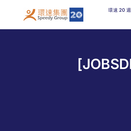
Skip
環速 20 
to
content
[JOB