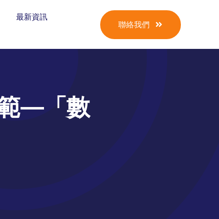
最新資訊
聯絡我們
模範—「數