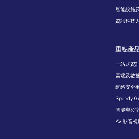
智能設施
資訊科技
重點產
一站式資
雲端及數
網絡安全
Speedy Gr
智能辦公
AV 影音