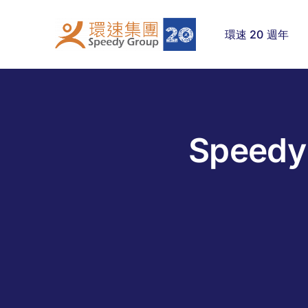
Skip
to
環速 20 週年
content
Speed