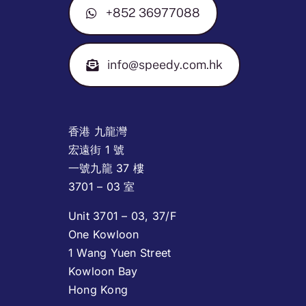
+852 36977088
info@speedy.com.hk
香港 九龍灣
宏遠街 1 號
一號九龍 37 樓
3701 – 03 室
Unit 3701 – 03, 37/F
One Kowloon
1 Wang Yuen Street
Kowloon Bay
Hong Kong