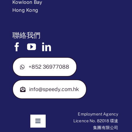
Kowloon Bay
Hong Kong
聯絡我們
+852 36977088
info@speedy.com.hk
Employment Agency
Licence No. 82018 環速
Toggle
集團有限公司
Navigation